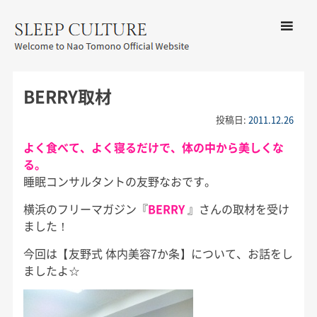
コンテン
ツへ移動
メ
友野なお公式サイト：SLEEP
ニ
CULTURE
BERRY取材
ュ
ー
投稿日:
2011.12.26
よく食べて、よく寝るだけで、体の中から美しくな
る。
睡眠コンサルタントの友野なおです。
横浜のフリーマガジン『
BERRY
』さんの取材を受け
ました！
今回は【友野式 体内美容7か条】について、お話をし
ましたよ☆