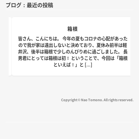
ブログ：最近の投稿
リ
ー
箱根
日。
皆さん、こんにちは。 今年の夏もコロナの心配があった
す！
ので我が家は遠出しないと決めており、夏休み前半は軽
、こ
井沢、後半は箱根で少しのんびりめに過ごしました。 長
の台
男君にとっては箱根は初！ ということで、今回は「箱根
といえば！」と […]
Copyright © Nao Tomono. All rights reserved.