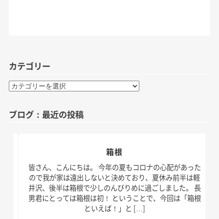
カテゴリー
カ
テ
ゴ
ブログ：最近の投稿
リ
ー
箱根
日。
皆さん、こんにちは。 今年の夏もコロナの心配があった
す！
ので我が家は遠出しないと決めており、夏休み前半は軽
、こ
井沢、後半は箱根で少しのんびりめに過ごしました。 長
の台
男君にとっては箱根は初！ ということで、今回は「箱根
といえば！」と […]