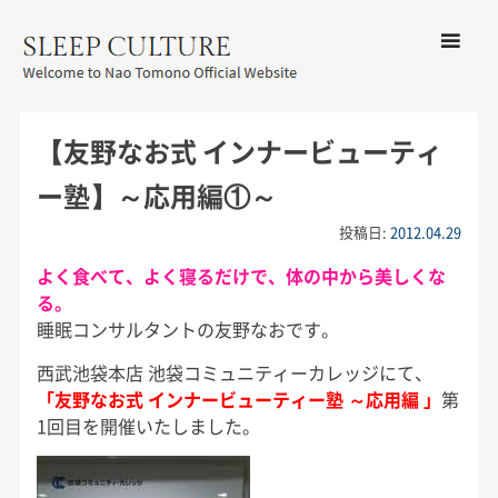
コンテン
ツへ移動
メ
友野なお公式サイト：SLEEP
ニ
CULTURE
【友野なお式 インナービューティ
ュ
ー
ー塾】～応用編①～
投稿日:
2012.04.29
よく食べて、よく寝るだけで、体の中から美しくな
る。
睡眠コンサルタントの友野なおです。
西武池袋本店 池袋コミュニティーカレッジにて、
「
友野なお式 インナービューティー塾 ～応用編
」
第
1回目を開催いたしました。