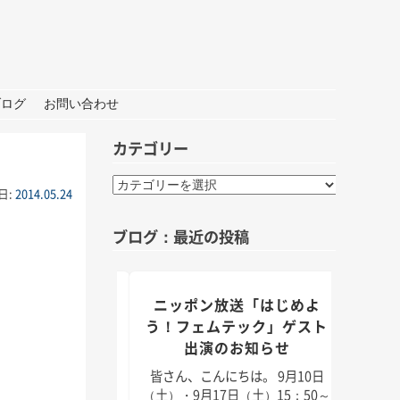
ブログ
お問い合わせ
カテゴリー
カ
日:
2014.05.24
テ
ゴ
ブログ：最近の投稿
リ
ー
組「身近なことか
ニッポン放送「はじめよ
TBS
」出演のお知らせ
う！フェムテック」ゲスト
出演のお知らせ
んにちは。 9月5日
皆さん
月11日（日）放送のラ
日（2
皆さん、こんにちは。 9月10日
「身近なことから
耳学」
（土）・9月17日（土）15：50～