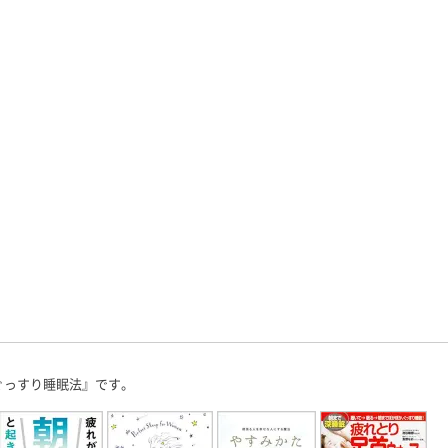
過ごしました。
皆さん、少し眠りやすくなったの
SDGs」
箱根は初！ と
ではないでしょうか？ 撮影、収
す。 よろ
は「箱根といえ
録、執筆、取材、原稿確認、監修
ださい。 
[…]
物確認、コンサルテーション、研
す。 ◉栃木放
究活動に子 […]
ぐっすり睡眠法』です。