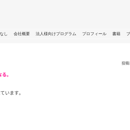
URE
なし
会社概要
法人様向けプログラム
プロフィール
書籍
投稿
なる。
ています。
根
夏の思い出「アゲハ蝶」と
ラジオ番
の日々
らSDGS
は。 今年の夏
あったので我が
皆さん、こんにちは。 暦の上だ
皆さん、こ
決めており、夏
けでなく、肌でも秋をしっかり感
（月）～ 9
、後半は箱根で
じられる日が増えてきました。
ジオ番組