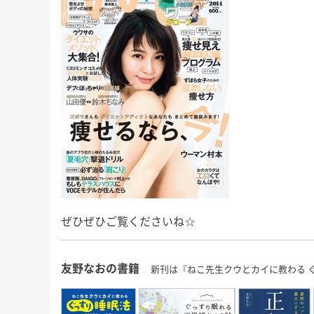
にもこれまで以上に本腰を入れ
少しのんびりめに
が、今回も
て、ここから2022年の終わりま
長男君にとっては
」な睡眠知
で益々全力疾走です！ 週末の台
いうことで、今回
ので、ぜひ
風、みな […]
ば！」と 
友野なおの
ぜひぜひご覧くださいね☆
友野なおの書籍
新刊は『ねこ先生クウとカイに教わる 