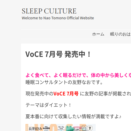
友野なお公式サイト：SLEEP CULT
コンテンツへ移動
ホーム
眠りのおは
VoCE 7月号 発売中！
よく食べて、よく眠るだけで、体の中から美しく
睡眠コンサルタントの友野なおです。
現在発売中の
VoCE 7月号
に友野の記事が掲載され
耳学」出
おしごと
箱
テーマはダイエット！
せ
皆さん、こんにちは。 打ち合わ
皆さん、こんにち
せ→撮影→取材な1日。 秋には新
もコロナの心配が
夏本番に向けて収集したい情報が満載ですよ♪
 今週日曜
しいプロジェクトもいくつかスタ
家は遠出しないと
日曜日の初
ートします！ 大学院の研究活動
休み前半は軽井沢
ます。 3