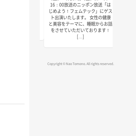
にゲスト出演いたしま
回目の
16：00放送のニッポン放送「は
しければぜひお聴きく
季節に
じめよう！フェムテック」にゲス
放送は以下の通りで
識をお
ト出演いたします。 女性の健康
送 毎週水曜日 15:45
ご覧く
と美容をテーマに、睡眠からお話
～1 […]
をさせていただいております！
[…]
Copyright © Nao Tomono. All rights reserved.