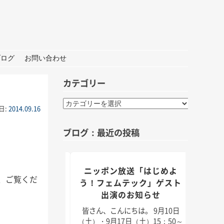
ブログ
お問い合わせ
カテゴリー
カ
日:
2014.09.16
テ
ゴ
ブログ：最近の投稿
リ
ー
組「身近なことか
ニッポン放送「はじめよ
TBS
、ご覧くだ
」出演のお知らせ
う！フェムテック」ゲスト
出演のお知らせ
んにちは。 9月5日
皆さん
月11日（日）放送のラ
日（2
皆さん、こんにちは。 9月10日
「身近なことから
耳学」
（土）・9月17日（土）15：50～