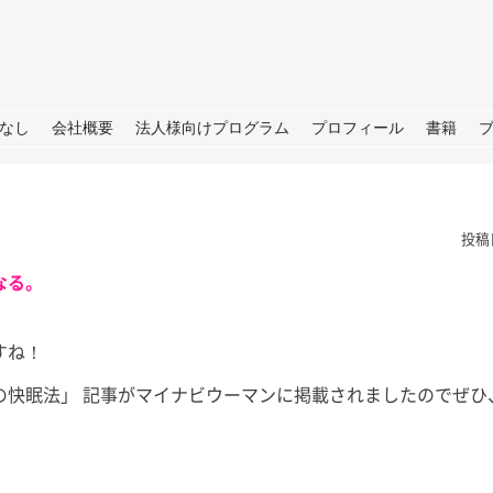
URE
なし
会社概要
法人様向けプログラム
プロフィール
書籍
投稿
なる。
すね！
根
夏の思い出「アゲハ蝶」と
ラジオ番
の快眠法」 記事がマイナビウーマンに掲載されましたのでぜひ
の日々
らSDGS
は。 今年の夏
あったので我が
皆さん、こんにちは。 暦の上だ
皆さん、こ
決めており、夏
けでなく、肌でも秋をしっかり感
（月）～ 9
、後半は箱根で
じられる日が増えてきました。
ジオ番組