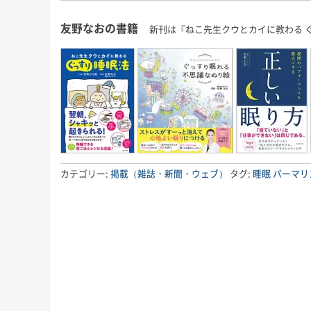
にもこれまで以上に本腰を入れ
少しのんびりめに
が、今回も
て、ここから2022年の終わりま
長男君にとっては
」な睡眠知
友野なおの書籍
新刊は『ねこ先生クウとカイに教わる 
で益々全力疾走です！ 週末の台
いうことで、今回
ので、ぜひ
風、みな […]
ば！」と 
友野なおの
カテゴリー:
掲載（雑誌・新聞・ウェブ）
タグ:
睡眠
パーマリ