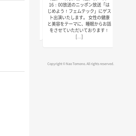
にゲスト出演いたしま
回目の
16：00放送のニッポン放送「は
しければぜひお聴きく
季節に
じめよう！フェムテック」にゲス
放送は以下の通りで
識をお
ト出演いたします。 女性の健康
送 毎週水曜日 15:45
ご覧く
と美容をテーマに、睡眠からお話
～1 […]
をさせていただいております！
[…]
Copyright © Nao Tomono. All rights reserved.