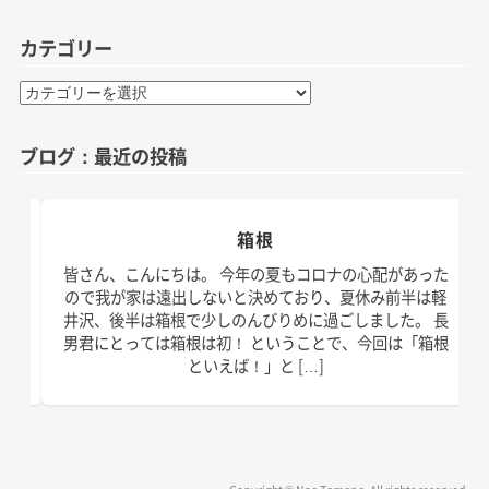
カテゴリー
カ
テ
ゴ
ブログ：最近の投稿
リ
ー
箱根
日。
皆さん、こんにちは。 今年の夏もコロナの心配があった
す！
ので我が家は遠出しないと決めており、夏休み前半は軽
、こ
井沢、後半は箱根で少しのんびりめに過ごしました。 長
の台
男君にとっては箱根は初！ ということで、今回は「箱根
といえば！」と […]