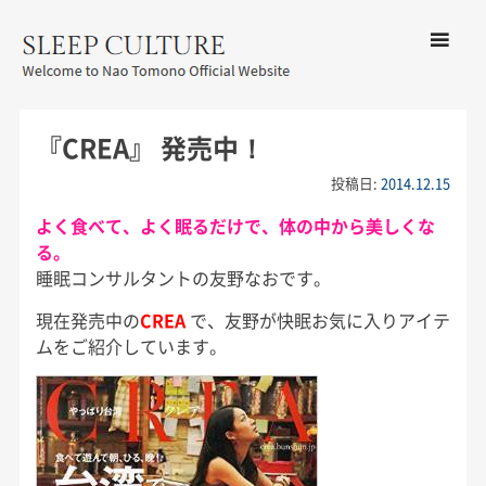
コンテン
ツへ移動
メ
友野なお公式サイト：SLEEP
ニ
CULTURE
『CREA』 発売中！
ュ
ー
投稿日:
2014.12.15
よく食べて、よく眠るだけで、体の中から美しくな
る。
睡眠コンサルタントの友野なおです。
現在発売中の
CREA
で、友野が快眠お気に入りアイテ
ムをご紹介しています。