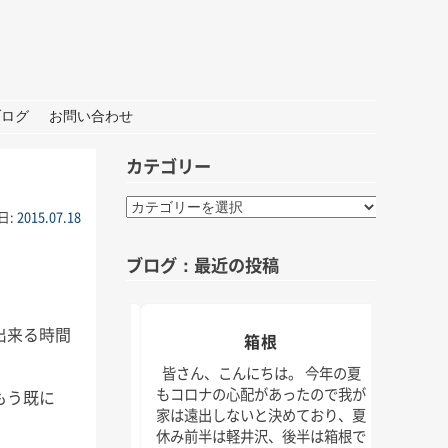
ブログ
お問い合わせ
カテゴリー
カ
日:
2015.07.18
テ
ゴ
ブログ：最近の投稿
リ
ー
出来る時間
おしごと
箱根
夏の
んにちは。 打ち合わ
皆さん、こんにちは。 今年の夏
材な1日。 秋には新
もコロナの心配があったので我が
もう既に
皆さん
クトもいくつかスタ
家は遠出しないと決めており、夏
けでな
！ 大学院の研究活動
休み前半は軽井沢、後半は箱根で
じられ