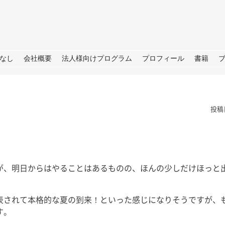
URE
なし
会社概要
法人様向けプログラム
プロフィール
書籍
投稿
が、明日からはやることはあるものの、ほんの少しだけほっと
TBS「日曜日の初耳学」出
演のお知らせ
皆さん、こ
せ→撮影→取
表されて本格的な夏の到来！といった感じになりそうですが、
皆さん、こんにちは。 今週日曜
しいプロジェ
日（28日）のTBS「日曜日の初
す。
ートします
耳学」に再び出演いたします。 3