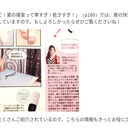
にもこれま
回目の出演となりますが、今回も
て、ここから
季節に合った「初耳！」な睡眠知
て！夏の寝室って寒すぎ！乾きすぎ！」（p160）では、夏の
で益々全力
識をお届けいたしますので、ぜひ
風
していますので、もしよろしかったらぜひご覧くださいね！
ご覧くださいませ。 友野なおの
書籍 […]
たくさんご紹介されているので、こちらの情報もきっとお役に