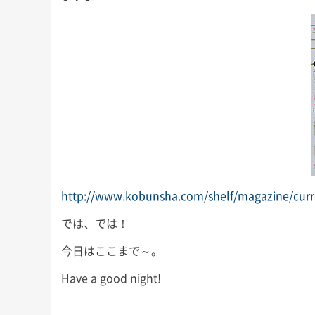
http://www.kobunsha.com/shelf/magazine/curr
では、では！
今日はここまで～。
Have a good night!