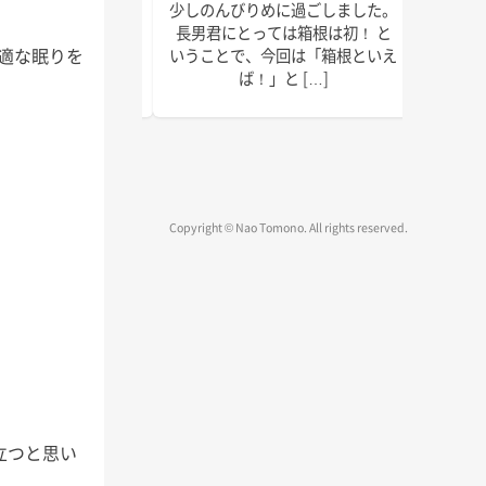
で以上に本腰を入れ
少しのんびりめに過ごしました。
皆さん
2022年の終わりま
長男君にとっては箱根は初！ と
ではな
快適な眠りを
疾走です！ 週末の台
いうことで、今回は「箱根といえ
録、執
、みな […]
ば！」と […]
物確認
Copyright © Nao Tomono. All rights reserved.
立つと思い