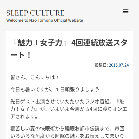
コンテン
ツへ移動
メ
友野なお公式サイト：SLEEP
ニ
CULTURE
『魅力！女子力』 4回連続放送スタ
ュ
ー
ート！
投稿日:
2015.07.24
皆さん、こんにちは！
今日も暑いですが、１日頑張りましょう！！
先日ゲスト出演させていただいたラジオ番組、『魅
力！女子力』が、いよいよ今週から4回に渡りオンエ
アされます。
寝苦しい夏の快眠術から睡眠お都市伝説まで、毎回
いろいろな角度から睡眠の魅力をお伝えしてまいり