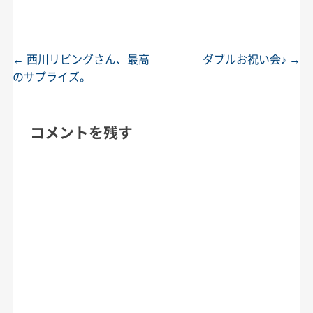
←
西川リビングさん、最高
ダブルお祝い会♪
→
投稿ナビゲーション
のサプライズ。
コメントを残す