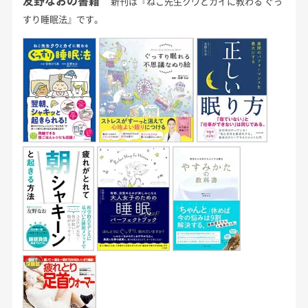
友野なおの書籍
新刊は『ねこ先生クウとカイに教わる ぐっ
すり睡眠法』です。