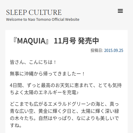
コンテン
ツへ移動
メ
友野なお公式サイト：SLEEP
ニ
CULTURE
『MAQUIA』 11月号 発売中
ュ
ー
投稿日:
2015.09.25
皆さん、こんにちは！
無事に沖縄から帰ってきましたー！
4日間、ずっと最高のお天気に恵まれて、とても気持
ちよく太陽のエネルギーを充電♪
どこまでも広がるエメラルドグリーンの海と、真っ
青な広い空、黄金に輝く夕日と、太陽に輝く深い緑
の木々たち。自然はやっぱり、なによりも美しいで
すね。