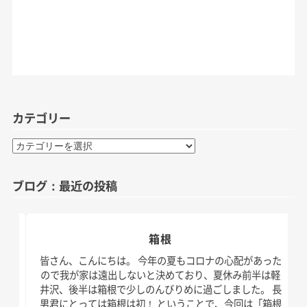
カテゴリー
カ
テ
ゴ
ブログ：最近の投稿
リ
ー
箱根
日。
皆さん、こんにちは。 今年の夏もコロナの心配があった
す！
ので我が家は遠出しないと決めており、夏休み前半は軽
、こ
井沢、後半は箱根で少しのんびりめに過ごしました。 長
の台
男君にとっては箱根は初！ ということで、今回は「箱根