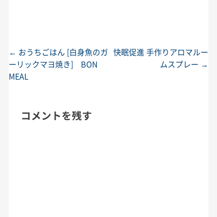
←
おうちごはん [白身魚のガ
快眠促進 手作りアロマルー
投稿ナビゲーション
ーリックマヨ焼き] BON
ムスプレー
→
MEAL
コメントを残す