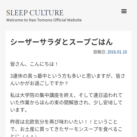
コンテン
ツへ移動
メ
友野なお公式サイト：SLEEP
ニ
CULTURE
シーザーサラダとスープごはん
ュ
ー
投稿日:
2016.01.10
皆さん、こんにちは！
3連休の真っ最中という方も多いと思いますが、皆さ
んいかがお過ごしですか？
私は大学院の集中講座を終え、そして連日追われて
いた作業からほんの束の間解放され、少し安堵して
います。
昨夜は北欧気分を再び味わいたい！！ということ
で、お土産に買ってきたサーモンスープを食べるこ
とに（＾＾）