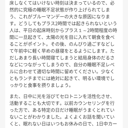
床しなくてはいけない時刻は決まっているので、必
然的に究極の睡眠不足状態が作り上げられてしま
う、これがブルーマンデーの大きな原因になりま
す。どうしてもプラス2時間では起きられないという
人は、平日の起床時刻からプラス１～2時間程度の時
間に一旦起きて、太陽の光を目に入れて朝食を食べ
ることがポイント。その後、のんびり過ごすなどし
て午前中に軽く早めの昼寝をとるようにします。た
だしあまり長い時間寝てしまうと結局身体のだるさ
などにつながってしまうので、自分の睡眠不足レベ
ルに合わせて適切な時間に留めてください。少なく
ともランチまでには絶対に起きて、明るい環境でし
っかりと食事を摂りましょう。
また、日中に光を浴びてセロトニンを活性化させ、
活動することも大切です。以前カウンセリングを行
った方で、ある特定の日だけ睡眠がうまくとれてい
ないことがわかりました。よくよくお話を聞いてい
くと、眠れない日はいつもお休みの日で、1日中カー