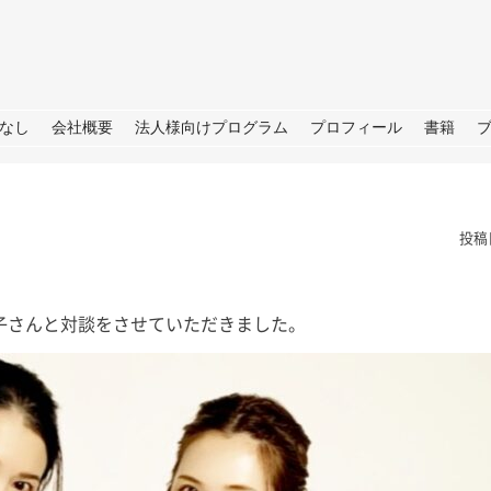
URE
なし
会社概要
法人様向けプログラム
プロフィール
書籍
投稿
子さんと対談をさせていただきました。
TBS「日曜日の初耳学」出
演のお知らせ
皆さん、こ
せ→撮影→取
皆さん、こんにちは。 今週日曜
しいプロジェ
日（28日）のTBS「日曜日の初
ートします
耳学」に再び出演いたします。 3