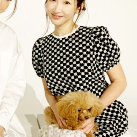
にもこれま
回目の出演となりますが、今回も
て、ここから
季節に合った「初耳！」な睡眠知
で益々全力
識をお届けいたしますので、ぜひ
風
ご覧くださいませ。 友野なおの
書籍 […]