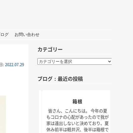
ブログ
お問い合わせ
カテゴリー
カ
日:
2022.07.29
テ
ゴ
ブログ：最近の投稿
リ
ー
おしごと
箱根
夏の
んにちは。 打ち合わ
皆さん、こんにちは。 今年の夏
材な1日。 秋には新
もコロナの心配があったので我が
皆さん
クトもいくつかスタ
家は遠出しないと決めており、夏
けでな
！ 大学院の研究活動
休み前半は軽井沢、後半は箱根で
じられ