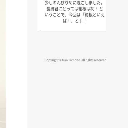
で以上に本腰を入れ
少しのんびりめに過ごしました。
皆さん
2022年の終わりま
長男君にとっては箱根は初！ と
ではな
疾走です！ 週末の台
いうことで、今回は「箱根といえ
録、執
、みな […]
ば！」と […]
物確認
Copyright © Nao Tomono. All rights reserved.