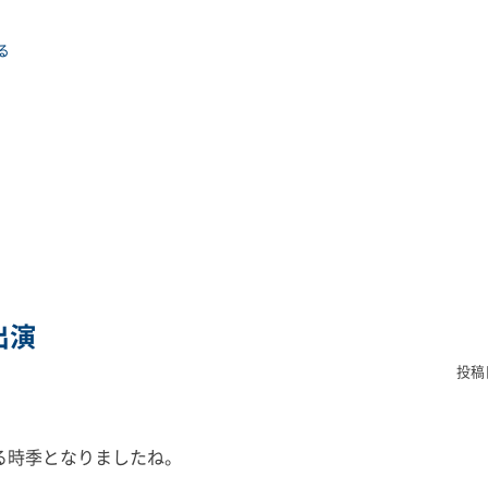
る
出演
投稿
る時季となりましたね。