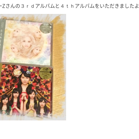
ーZさんの３ｒｄアルバムと４ｔｈアルバムをいただきました