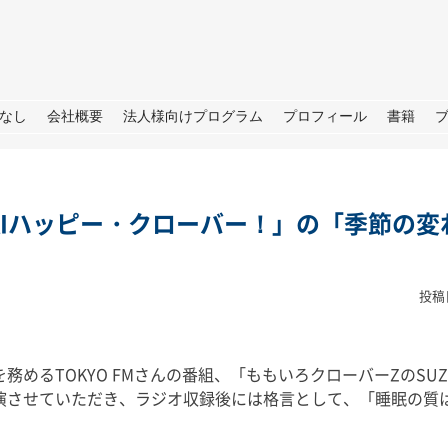
URE
なし
会社概要
法人様向けプログラム
プロフィール
書籍
KIハッピー・クローバー！」の「季節の変
投稿
TBS「日曜日の初耳学」出
演のお知らせ
めるTOKYO FMさんの番組、「ももいろクローバーZのSUZ
皆さん、こ
せ→撮影→取
演させていただき、ラジオ収録後には格言として、「睡眠の質
皆さん、こんにちは。 今週日曜
しいプロジェ
日（28日）のTBS「日曜日の初
ートします
耳学」に再び出演いたします。 3