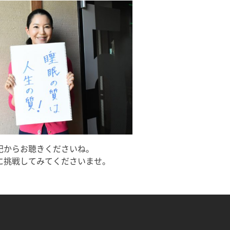
にもこれま
回目の出演となりますが、今回も
て、ここから
季節に合った「初耳！」な睡眠知
で益々全力
識をお届けいたしますので、ぜひ
風
ご覧くださいませ。
記からお聴きくださいね。
に挑戦してみてくださいませ。