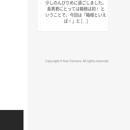
で以上に本腰を入れ
少しのんびりめに過ごしました。
皆さん
2022年の終わりま
長男君にとっては箱根は初！ と
ではな
疾走です！ 週末の台
いうことで、今回は「箱根といえ
録、執
、みな […]
ば！」と […]
物確認
Copyright © Nao Tomono. All rights reserved.