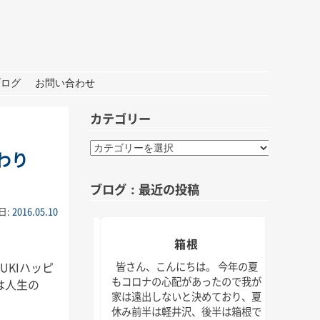
ブログ
お問い合わせ
カテゴリー
カ
わり
テ
ゴ
ブログ：最近の投稿
リ
ー
日:
2016.05.10
おしごと
箱根
夏の
UKIハッピ
んにちは。 打ち合わ
皆さん、こんにちは。 今年の夏
材な1日。 秋には新
もコロナの心配があったので我が
は人生の
皆さん
クトもいくつかスタ
家は遠出しないと決めており、夏
けでな
！ 大学院の研究活動
休み前半は軽井沢、後半は箱根で
じられ