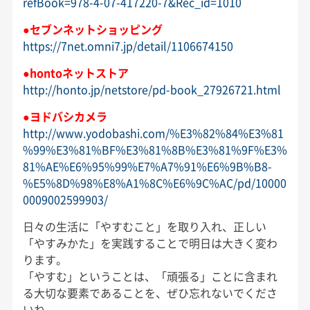
refBook=978-4-07-417220-7&Rec_id=1010
●セブンネットショッピング
https://7net.omni7.jp/detail/1106674150
●hontoネットストア
http://honto.jp/netstore/pd-book_27926721.html
●ヨドバシカメラ
http://www.yodobashi.com/%E3%82%84%E3%81
%99%E3%81%BF%E3%81%8B%E3%81%9F%E3%
81%AE%E6%95%99%E7%A7%91%E6%9B%B8-
%E5%8D%98%E8%A1%8C%E6%9C%AC/pd/10000
0009002599903/
日々の生活に「やすむこと」を取り入れ、正しい
「やすみかた」を実践することで明日は大きく変わ
ります。
「やすむ」ということは、「頑張る」ことに含まれ
る大切な要素であることを、ぜひ忘れないでくださ
いね。