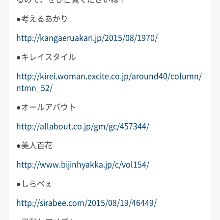
●考えるあかり
http://kangaeruakari.jp/2015/08/1970/
●キレイスタイル
http://kirei.woman.excite.co.jp/around40/column/
ntmn_52/
●オールアバウト
http://allabout.co.jp/gm/gc/457344/
●美人百花
http://www.bijinhyakka.jp/c/vol154/
●しらべぇ
http://sirabee.com/2015/08/19/46449/