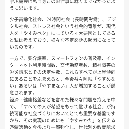
学ぶ機会は私自身このお仕事に就くまでなかったよ
うに思います。
少子高齢化社会、24時間社会（長時間労働）、デジ
タル社会、ストレス社会という社会的背景が、現代
人を「やすみベタ」にしている４大要因としてある
と私は考えており、様々な不定愁訴の起因になって
いるのです。
一方で、要介護率、スマートフォンの普及率、イン
ターネット利用時間数、交代勤務者数、精神障害の
労災請求とその決定件数、これらすべてが上昇傾向
にあることをふまえると、今後益々睡眠「やすめな
い」あるいは「やすまない」人が増加することが懸
念されます。
経済・健康格差などを含めた様々な問題を抱える中
で、「すべての人が希望をもって働ける社会」が持
続可能な社会づくりにおいてとても重要な基盤です
から、その実現のためにも「やすみかた」を伝える
啓蒙活動を今後より一層強化し、世代別の教育訴求