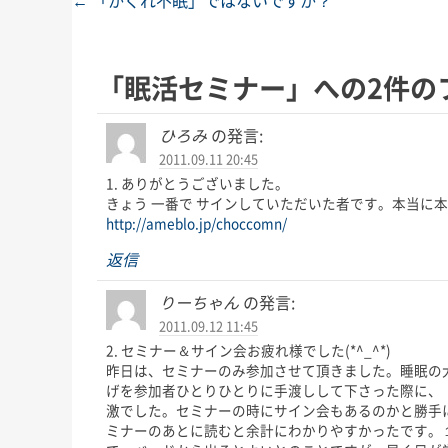
←
「かくれ不眠」ではないですか？
投稿ナビゲーション
「
眠活セミナー
」への2件の
ひろみ
の発言:
2011.09.11 20:45
1. ありがとうございました。
きょう 一番で サインしていただいた者です。本当に
http://ameblo.jp/choccomn/
返信
りーちゃん
の発言:
2011.09.12 11:45
2. セミナー＆サイン会お疲れ様でした(*^_^*)
昨日は、セミナーのみ参加させて頂きました。睡眠の
げを参加者ひとりひとりに手渡しして下さった際に、
激でした。セミナーの時にサイン会もあるのかと勝手
ミナーのあとに読むと余計にわかりやすかったです。