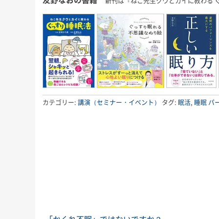
新刊は『ねこ先生クウとカイに教わる 
カテゴリー:
講演（セミナー・イベント）
タグ:
眠活
,
睡眠
パ