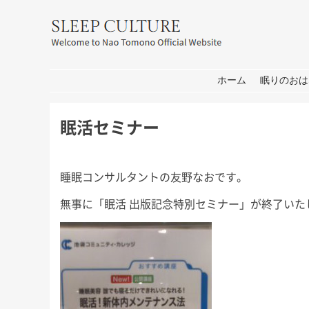
友野なお公式サイト：SLEEP CULT
コンテンツへ移動
ホーム
眠りのおは
眠活セミナー
睡眠コンサルタントの友野なおです。
無事に「眠活 出版記念特別セミナー」が終了いた
耳学」出
おしごと
箱
せ
皆さん、こんにちは。 打ち合わ
皆さん、こんにち
せ→撮影→取材な1日。 秋には新
もコロナの心配が
 今週日曜
しいプロジェクトもいくつかスタ
家は遠出しないと
日曜日の初
ートします！ 大学院の研究活動
休み前半は軽井沢
ます。 3