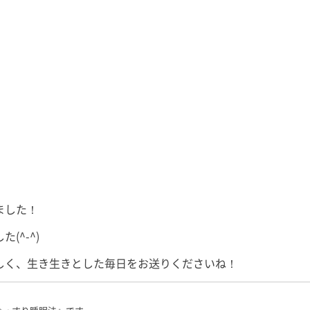
過ごしました。
皆さん、少し眠りやすくなったの
SDGs」
箱根は初！ と
ではないでしょうか？ 撮影、収
す。 よろ
は「箱根といえ
録、執筆、取材、原稿確認、監修
ださい。 
[…]
物確認、コンサルテーション、研
す。 ◉栃木放
究活動に子 […]
ました！
^-^)
しく、生き生きとした毎日をお送りくださいね！