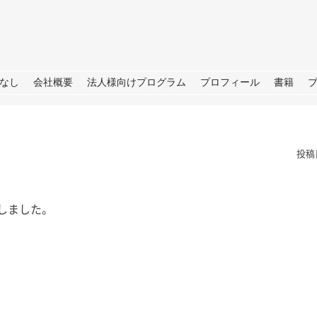
URE
なし
会社概要
法人様向けプログラム
プロフィール
書籍
投稿
しました。
根
夏の思い出「アゲハ蝶」と
ラジオ番
の日々
らSDGS
は。 今年の夏
あったので我が
皆さん、こんにちは。 暦の上だ
皆さん、こ
決めており、夏
けでなく、肌でも秋をしっかり感
（月）～ 9
、後半は箱根で
じられる日が増えてきました。
ジオ番組