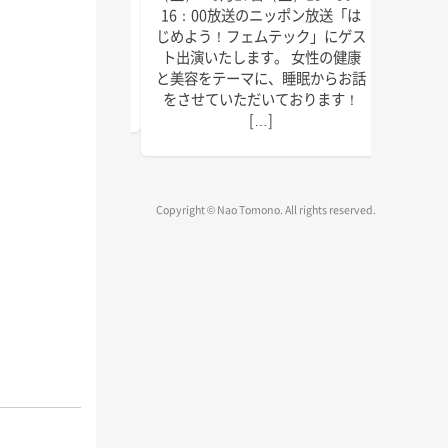
にゲスト出演いたしま
回目の
16：00放送のニッポン放送「は
しければぜひお聴きく
季節に
じめよう！フェムテック」にゲス
放送は以下の通りで
識をお
ト出演いたします。 女性の健康
送 毎週水曜日 15:45
ご覧く
と美容をテーマに、睡眠からお話
～1 […]
をさせていただいております！
[…]
Copyright © Nao Tomono. All rights reserved.