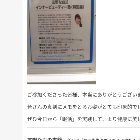
にもこれまで以上に本腰を入れ
少しのんびりめに
が、今回も
て、ここから2022年の終わりま
長男君にとっては
」な睡眠知
で益々全力疾走です！ 週末の台
いうことで、今回
ので、ぜひ
風、みな […]
ば！」と 
友野なおの
ご参加くださった皆様、本当にありがとうござい
皆さんの真剣にメモをとるお姿がとても印象的でした(
ぜひ今日から「眠活」を実践して、より健康に美
友野なおの書籍