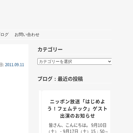
ブログ
お問い合わせ
カテゴリー
カ
日:
2011.09.11
テ
ゴ
ブログ：最近の投稿
リ
ー
組「身近なことか
ニッポン放送「はじめよ
TBS
」出演のお知らせ
う！フェムテック」ゲスト
出演のお知らせ
んにちは。 9月5日
皆さん
月11日（日）放送のラ
日（2
皆さん、こんにちは。 9月10日
「身近なことから
耳学」
（土）・9月17日（土）15：50～