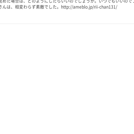
覚めた場合は、どのようにしたらいいのでしょうか。いつでもいいので
らず素敵でした。http://ameblo.jp/rii-chan131/