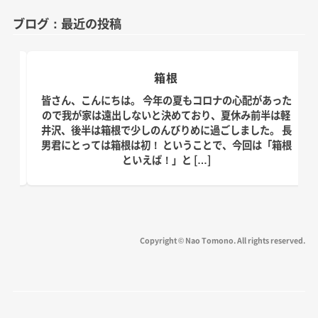
ゴ
ブログ：最近の投稿
リ
ー
箱根
日。
皆さん、こんにちは。 今年の夏もコロナの心配があった
す！
ので我が家は遠出しないと決めており、夏休み前半は軽
、こ
井沢、後半は箱根で少しのんびりめに過ごしました。 長
の台
男君にとっては箱根は初！ ということで、今回は「箱根
といえば！」と […]
Copyright © Nao Tomono. All rights reserved.