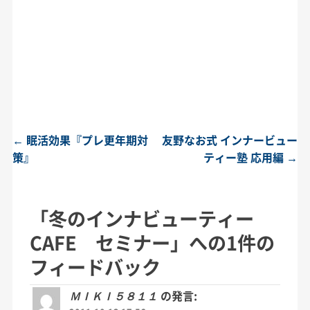
←
眠活効果『プレ更年期対
友野なお式 インナービュー
投稿ナビゲーション
策』
ティー塾 応用編
→
「
冬のインナビューティー
CAFE セミナー
」への1件の
フィードバック
ＭＩＫＩ５８１１
の発言: