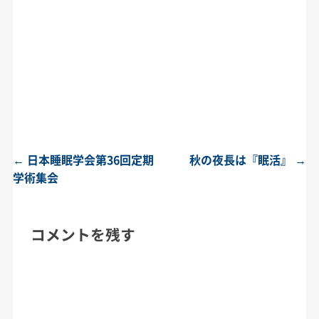
←
日本睡眠学会第36回定期
秋の夜長は『眠活』
→
投稿ナビゲーション
学術集会
コメントを残す