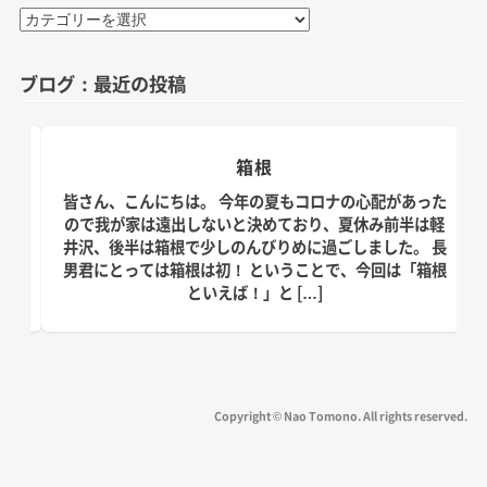
カ
テ
ゴ
ブログ：最近の投稿
リ
ー
箱根
日。
皆さん、こんにちは。 今年の夏もコロナの心配があった
す！
ので我が家は遠出しないと決めており、夏休み前半は軽
、こ
井沢、後半は箱根で少しのんびりめに過ごしました。 長
の台
男君にとっては箱根は初！ ということで、今回は「箱根
といえば！」と […]
Copyright © Nao Tomono. All rights reserved.