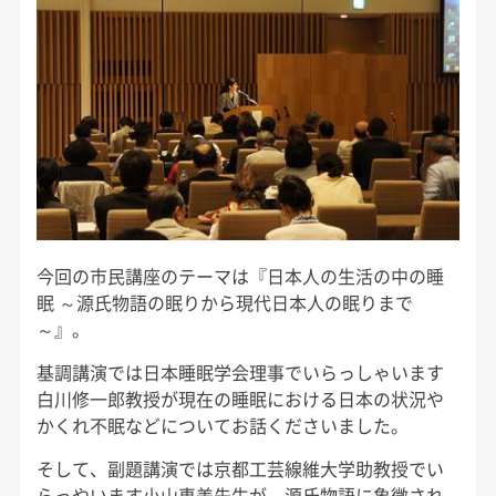
今回の市民講座のテーマは『日本人の生活の中の睡
眠 ～源氏物語の眠りから現代日本人の眠りまで
～』。
基調講演では日本睡眠学会理事でいらっしゃいます
白川修一郎教授が現在の睡眠における日本の状況や
かくれ不眠などについてお話くださいました。
そして、副題講演では京都工芸線維大学助教授でい
らっやいます小山恵美先生が、源氏物語に象徴され