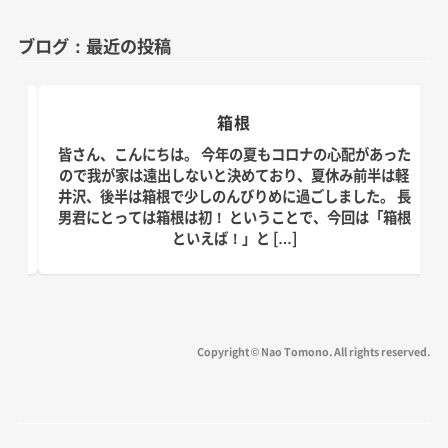
テ
ゴ
ブログ：最近の投稿
リ
ー
夏の思い出「アゲハ蝶」との日々
心配があった
皆さん、こんにちは。 暦の上だけでなく、肌でも秋
休み前半は軽
っかり感じられる日が増えてきました。 皆さん、少
ました。 長
りやすくなったのではないでしょうか？ 撮影、収録
今回は「箱根
筆、取材、原稿確認、監修物確認、コンサルテーシ
ン、研究活動に子 […]
Copyright © Nao Tomono. All rights reserved.