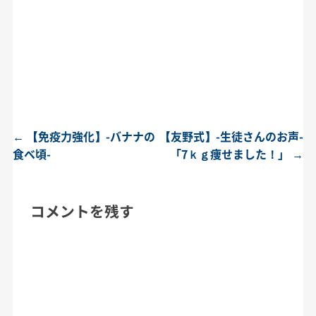
←
【免疫力強化】-バナナの
【友野式】-生徒さんのお声-
投稿ナビゲーション
食べ頃-
「7ｋｇ痩せました！」
→
コメントを残す