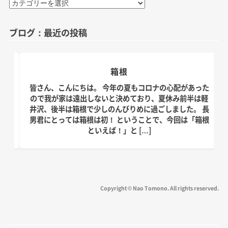
カ
テ
ゴ
ブログ：最近の投稿
リ
ー
箱根
日。
皆さん、こんにちは。 今年の夏もコロナの心配があった
す！
ので我が家は遠出しないと決めており、夏休み前半は軽
、こ
井沢、後半は箱根で少しのんびりめに過ごしました。 長
の台
男君にとっては箱根は初！ ということで、今回は「箱根
といえば！」と […]
Copyright © Nao Tomono. All rights reserved.