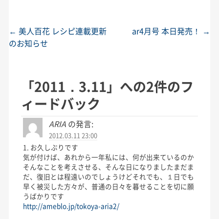
←
美人百花 レシピ連載更新
ar4月号 本日発売！
→
投稿ナビゲーション
のお知らせ
「
2011．3.11
」への2件のフ
ィードバック
ARIA
の発言:
2012.03.11 23:00
1. お久しぶりです
気が付けば、あれから一年私には、何が出来ているのか
そんなことを考えさせる、そんな日になりましたまだま
だ、復旧とは程遠いのでしょうけどそれでも、１日でも
早く被災した方々が、普通の日々を暮せることを切に願
うばかりです
http://ameblo.jp/tokoya-aria2/