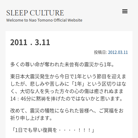
コンテン
ツへ移動
メ
友野なお公式サイト：SLEEP
ニ
CULTURE
2011．3.11
ュ
ー
投稿日:
2012.03.11
多くの尊い命が奪われた未曾有の震災から1年。
東日本大震災発生から今日で1年という節目を迎えま
したが、悲しみや苦しみに「1年」という区切りはな
く、大切な人を失った方々の心の傷は癒されぬまま
14：46分に黙祷を捧げたのではないかと思います。
改めて、震災の犠牲になられた皆様へ、ご冥福をお
祈り申し上げます。
「1日でも早い復興を・・・・！！！」