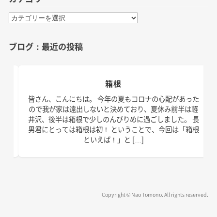
カ
テ
ゴ
ブログ：最近の投稿
リ
ー
箱根
日。
皆さん、こんにちは。 今年の夏もコロナの心配があった
す！
ので我が家は遠出しないと決めており、夏休み前半は軽
、こ
井沢、後半は箱根で少しのんびりめに過ごしました。 長
の台
男君にとっては箱根は初！ ということで、今回は「箱根
といえば！」と […]
Copyright © Nao Tomono. All rights reserved.