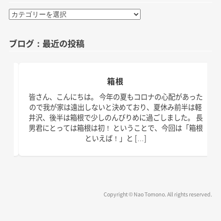
カ
テ
ゴ
ブログ：最近の投稿
リ
ー
箱根
日。
皆さん、こんにちは。 今年の夏もコロナの心配があった
す！
ので我が家は遠出しないと決めており、夏休み前半は軽
、こ
井沢、後半は箱根で少しのんびりめに過ごしました。 長
の台
男君にとっては箱根は初！ ということで、今回は「箱根
といえば！」と […]
Copyright © Nao Tomono. All rights reserved.