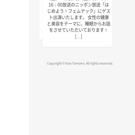
にゲスト出演いたしま
回目の
16：00放送のニッポン放送「は
しければぜひお聴きく
季節に
じめよう！フェムテック」にゲス
放送は以下の通りで
識をお
ト出演いたします。 女性の健康
送 毎週水曜日 15:45
ご覧く
と美容をテーマに、睡眠からお話
～1 […]
をさせていただいております！
[…]
Copyright © Nao Tomono. All rights reserved.