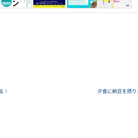
る！
夕食に納豆を摂り