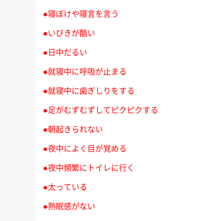
にもこれまで以上に本腰を入れ
少しのんびりめに
が、今回も
●寝ぼけや寝言を言う
て、ここから2022年の終わりま
長男君にとっては
」な睡眠知
で益々全力疾走です！ 週末の台
いうことで、今回
ので、ぜひ
●いびきが酷い
風、みな […]
ば！」と 
友野なおの
●日中だるい
●就寝中に呼吸が止まる
●就寝中に歯ぎしりをする
●足がむずむずしてピクピクする
●朝起きられない
●夜中によく目が覚める
●夜中頻繁にトイレに行く
●太っている
●熟眠感がない