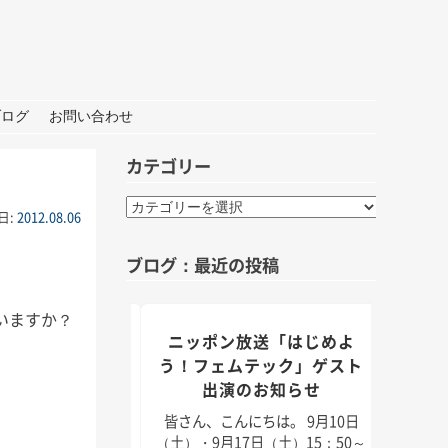
ブログ
お問い合わせ
カテゴリー
カ
日:
2012.08.06
テ
ゴ
ブログ：最近の投稿
リ
ー
いますか？
組「身近なことか
ニッポン放送「はじめよ
TBS
」出演のお知らせ
う！フェムテック」ゲスト
出演のお知らせ
んにちは。 9月5日
皆さん
月11日（日）放送のラ
日（2
皆さん、こんにちは。 9月10日
「身近なことから
耳学」
（土）・9月17日（土）15：50～