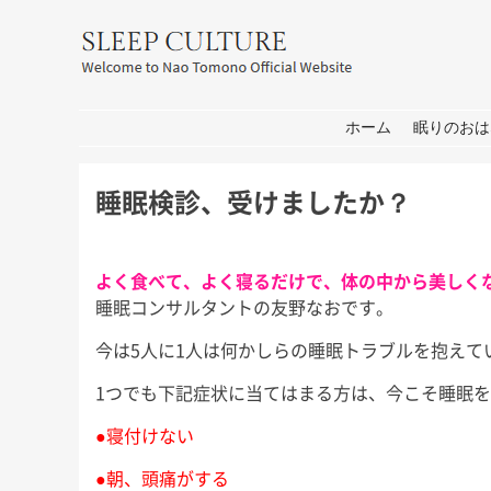
友野なお公式サイト：SLEEP CULT
コンテンツへ移動
ホーム
眠りのおは
睡眠検診、受けましたか？
よく食べて、よく寝るだけで、体の中から美しく
睡眠コンサルタントの友野なおです。
今は5人に1人は何かしらの睡眠トラブルを抱え
耳学」出
おしごと
箱
1つでも下記症状に当てはまる方は、今こそ睡眠
せ
皆さん、こんにちは。 打ち合わ
皆さん、こんにち
せ→撮影→取材な1日。 秋には新
もコロナの心配が
●寝付けない
 今週日曜
しいプロジェクトもいくつかスタ
家は遠出しないと
日曜日の初
●朝、頭痛がする
ートします！ 大学院の研究活動
休み前半は軽井沢
ます。 3