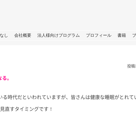
URE
なし
会社概要
法人様向けプログラム
プロフィール
書籍
投稿
なる。
ている時代だといわれていますが、皆さんは健康な睡眠がとれて
根
夏の思い出「アゲハ蝶」と
ラジオ番
を見直すタイミングです！
の日々
らSDGS
は。 今年の夏
あったので我が
皆さん、こんにちは。 暦の上だ
皆さん、こ
決めており、夏
けでなく、肌でも秋をしっかり感
（月）～ 9
、後半は箱根で
じられる日が増えてきました。
ジオ番組