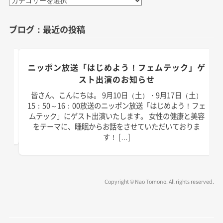
テ
ゴ
ブログ：最近の投稿
リ
ー
のお
ニッポン放送「はじめよう！フェムテック」ゲ
スト出演のお知らせ
）放
皆さん、こんにちは。 9月10日（土）・9月17日（土）
演い
15：50～16：00放送のニッポン放送「はじめよう！フェ
は以
ムテック」にゲスト出演いたします。 女性の健康と美容
]
をテーマに、睡眠からお話をさせていただいておりま
す！ […]
Copyright © Nao Tomono. All rights reserved.