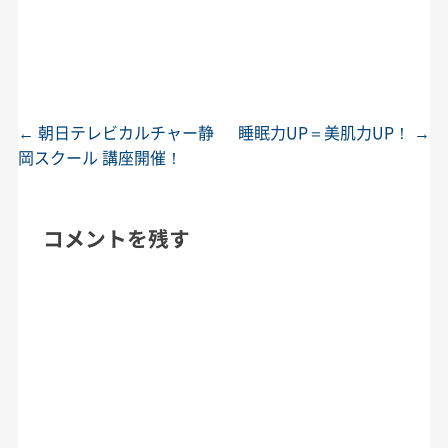
←
朝日テレビカルチャー静
睡眠力UP＝美肌力UP！
→
投稿ナビゲーション
岡スクール 講座開催！
コメントを残す