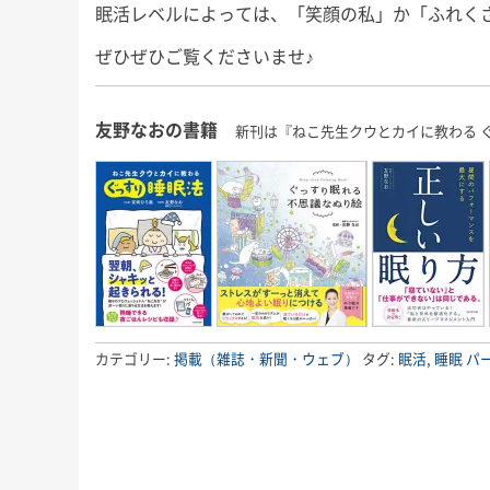
にもこれまで以上に本腰を入れ
少しのんびりめに
眠活レベルによっては、「笑顔の私」か「ふれく
が、今回も
て、ここから2022年の終わりま
長男君にとっては
」な睡眠知
ぜひぜひご覧くださいませ♪
で益々全力疾走です！ 週末の台
いうことで、今回
ので、ぜひ
風、みな […]
ば！」と 
友野なおの
友野なおの書籍
新刊は『ねこ先生クウとカイに教わる 
カテゴリー:
掲載（雑誌・新聞・ウェブ）
タグ:
眠活
,
睡眠
パ