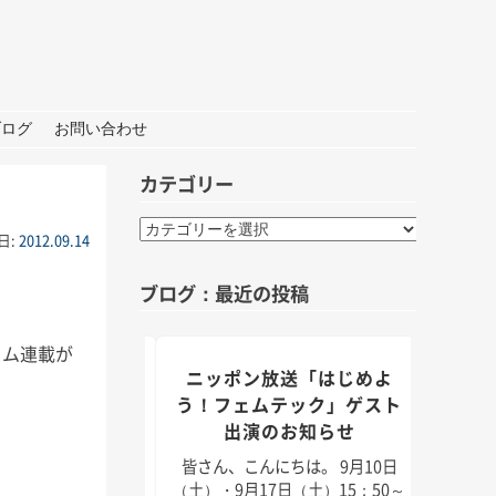
ブログ
お問い合わせ
カテゴリー
カ
日:
2012.09.14
テ
ゴ
ブログ：最近の投稿
リ
ー
ラム連載が
組「身近なことか
ニッポン放送「はじめよ
TBS
」出演のお知らせ
う！フェムテック」ゲスト
出演のお知らせ
んにちは。 9月5日
皆さん
月11日（日）放送のラ
日（2
皆さん、こんにちは。 9月10日
「身近なことから
耳学」
（土）・9月17日（土）15：50～