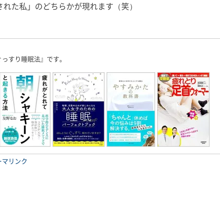
過ごしました。
された私」のどちらかが現れます（笑）
皆さん、少し眠りやすくなったの
SDGs」
箱根は初！ と
ではないでしょうか？ 撮影、収
す。 よろ
は「箱根といえ
録、執筆、取材、原稿確認、監修
ださい。 
[…]
物確認、コンサルテーション、研
す。 ◉栃木放
究活動に子 […]
ぐっすり睡眠法』です。
ーマリンク