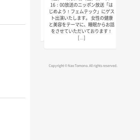
にゲスト出演いたしま
回目の
16：00放送のニッポン放送「は
しければぜひお聴きく
季節に
じめよう！フェムテック」にゲス
放送は以下の通りで
識をお
ト出演いたします。 女性の健康
送 毎週水曜日 15:45
ご覧く
と美容をテーマに、睡眠からお話
～1 […]
をさせていただいております！
[…]
Copyright © Nao Tomono. All rights reserved.