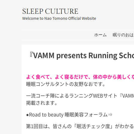
友野なお公式サイト：SLEEP CULT
コンテンツへ移動
ホーム
眠りのおは
『VAMM presents Running
よく食べて、よく寝るだけで、体の中から美しく
睡眠コンサルタントの友野なおです。
一流コーチ陣によるランニングWEBサイト『VAMM pr
耳学」出
おしごと
箱
掲載されます。
せ
皆さん、こんにちは。 打ち合わ
皆さん、こんにち
●Road to beauty 睡眠美容フォーラム⇒
せ→撮影→取材な1日。 秋には新
もコロナの心配が
 今週日曜
しいプロジェクトもいくつかスタ
家は遠出しないと
日曜日の初
第1回目は、皆さんの「眠活チェック度」がわか
ートします！ 大学院の研究活動
休み前半は軽井沢
ます。 3