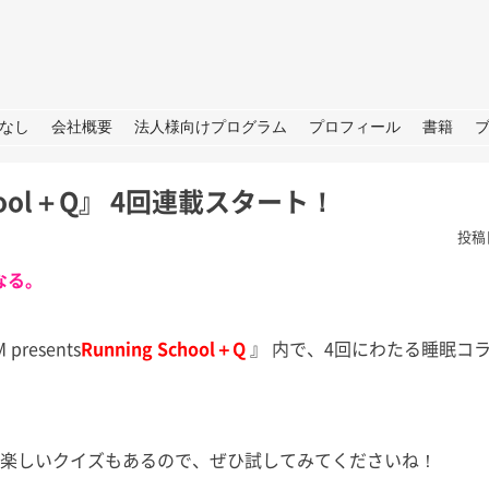
URE
なし
会社概要
法人様向けプログラム
プロフィール
書籍
 School＋Q』 4回連載スタート！
投稿
なる。
esents
Running School＋Q
』 内で、4回にわたる睡眠コ
根
夏の思い出「アゲハ蝶」と
ラジオ番
の日々
らSDGS
は。 今年の夏
あったので我が
皆さん、こんにちは。 暦の上だ
皆さん、こ
決めており、夏
けでなく、肌でも秋をしっかり感
（月）～ 9
る楽しいクイズもあるので、ぜひ試してみてくださいね！
、後半は箱根で
じられる日が増えてきました。
ジオ番組