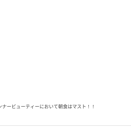
にもこれま
回目の出演となりますが、今回も
て、ここから
季節に合った「初耳！」な睡眠知
で益々全力
識をお届けいたしますので、ぜひ
風
ご覧くださいませ。 友野なおの
書籍 […]
ンナービューティーにおいて朝食はマスト！！