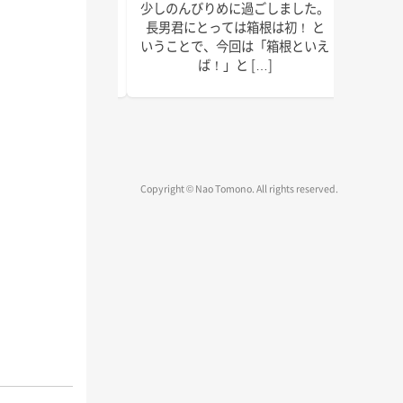
で以上に本腰を入れ
少しのんびりめに過ごしました。
皆さん
2022年の終わりま
長男君にとっては箱根は初！ と
ではな
疾走です！ 週末の台
いうことで、今回は「箱根といえ
録、執
、みな […]
ば！」と […]
物確認
Copyright © Nao Tomono. All rights reserved.