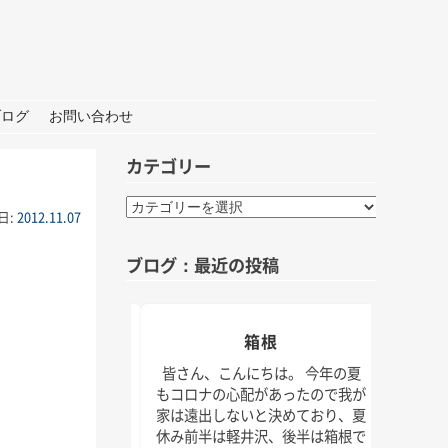
ブログ
お問い合わせ
カテゴリー
カ
日:
2012.11.07
テ
ゴ
ブログ：最近の投稿
リ
ー
おしごと
箱根
夏の
んにちは。 打ち合わ
皆さん、こんにちは。 今年の夏
材な1日。 秋には新
もコロナの心配があったので我が
皆さん
クトもいくつかスタ
家は遠出しないと決めており、夏
けでな
！ 大学院の研究活動
休み前半は軽井沢、後半は箱根で
じられ