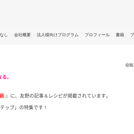
URE
なし
会社概要
法人様向けプログラム
プロフィール
書籍
投稿
なる。
間術
』に、友野の記事＆レシピが掲載されています。
TBS「日曜日の初耳学」出
ステップ」の特集です！
演のお知らせ
皆さん、こ
せ→撮影→取
皆さん、こんにちは。 今週日曜
しいプロジェ
日（28日）のTBS「日曜日の初
ートします
耳学」に再び出演いたします。 3