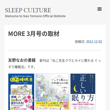
コンテン
ツへ移動
メ
友野なお公式サイト：SLEEP
ニ
CULTURE
MORE 3月号の取材
ュ
ー
投稿日:
2012.12.02
友野なおの書籍
新刊は『ねこ先生クウとカイに教わる ぐっ
すり睡眠法』です。