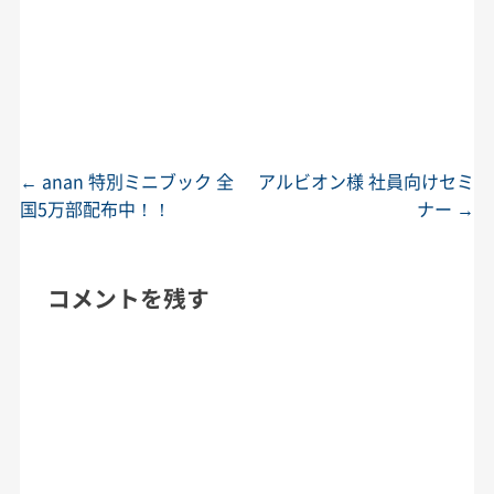
←
anan 特別ミニブック 全
アルビオン様 社員向けセミ
投稿ナビゲーション
国5万部配布中！！
ナー
→
コメントを残す