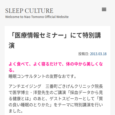
コンテン
ツへ移動
メ
友野なお公式サイト：SLEEP
ニ
CULTURE
「医療情報セミナー」にて特別講
ュ
ー
演
投稿日:
2013.03.18
よく食べて、よく寝るだけで、体の中から美しくな
る。
睡眠コンサルタントの友野なおです。
アンチエイジング 三番町ごきげんクリニック院長
で医学博士・澤登先生のご講演「採血データから見
る健康とは」のあと、ゲストスピーカーとして「質
の良い睡眠のとりかた」をテーマに特別講演を行い
ました。