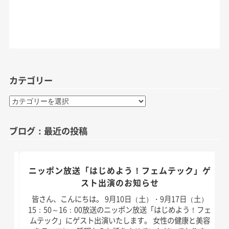
カテゴリー
カ
テ
ゴ
ブログ：最近の投稿
リ
ー
のお
ニッポン放送「はじめよう！フェムテック」ゲ
スト出演のお知らせ
）放
皆さん、こんにちは。 9月10日（土）・9月17日（土）
演い
15：50～16：00放送のニッポン放送「はじめよう！フェ
は以
ムテック」にゲスト出演いたします。 女性の健康と美容