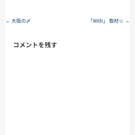
←
大阪の〆
「With」 取材☆
→
投稿ナビゲーション
コメントを残す