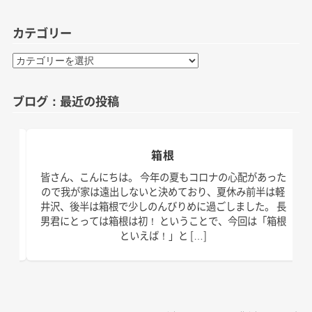
カテゴリー
カ
テ
ゴ
ブログ：最近の投稿
リ
ー
箱根
日。
皆さん、こんにちは。 今年の夏もコロナの心配があった
す！
ので我が家は遠出しないと決めており、夏休み前半は軽
、こ
井沢、後半は箱根で少しのんびりめに過ごしました。 長
の台
男君にとっては箱根は初！ ということで、今回は「箱根
といえば！」と […]