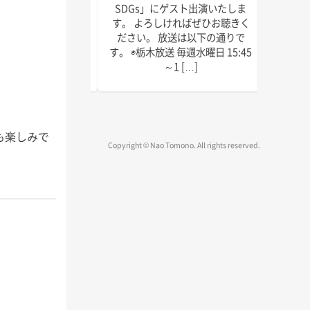
眠りやすくなったの
SDGs」にゲスト出演いたしま
16：
しょうか？ 撮影、収
す。 よろしければぜひお聴きく
じめよ
材、原稿確認、監修
ださい。 放送は以下の通りで
ト出演
サルテーション、研
す。 ◉栃木放送 毎週水曜日 15:45
と美容
動に子 […]
～1 […]
をさせ
も楽しみで
Copyright © Nao Tomono. All rights reserved.