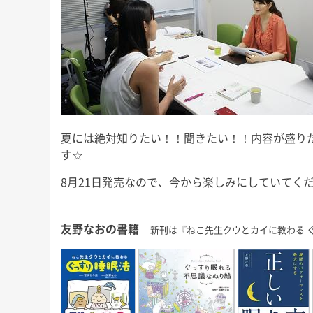
にもこれまで以
回目の出演となりますが、今回も
て、ここから20
季節に合った「初耳！」な睡眠知
で益々全力疾走で
識をお届けいたしますので、ぜひ
風、みな 
ご覧くださいませ。 友野なおの
書籍 […]
夏には絶対知りたい！！聞きたい！！内容が盛り
す☆
8月21日発売なので、今から楽しみにしていてくだ
友野なおの書籍
新刊は『ねこ先生クウとカイに教わる 