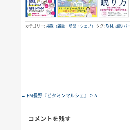
カテゴリー:
掲載（雑誌・新聞・ウェブ）
タグ:
取材
,
撮影
パ
←
FM長野『ビタミンマルシェ』ＯＡ
投稿ナビゲーション
コメントを残す