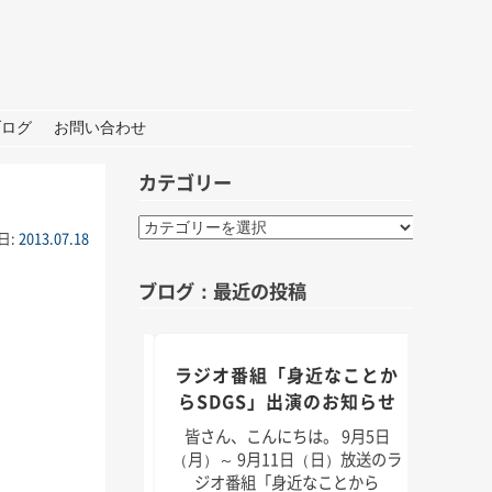
ブログ
お問い合わせ
カテゴリー
カ
日:
2013.07.18
テ
ゴ
ブログ：最近の投稿
リ
ー
出「アゲハ蝶」と
ラジオ番組「身近なことか
ニッ
の日々
らSDGS」出演のお知らせ
う！
んにちは。 暦の上だ
皆さん、こんにちは。 9月5日
でも秋をしっかり感
（月）～ 9月11日（日）放送のラ
皆さん
が増えてきました。
ジオ番組「身近なことから
（土）・