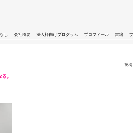
URE
なし
会社概要
法人様向けプログラム
プロフィール
書籍
投稿
なる。
ごと
箱根
夏の思い
は。 打ち合わ
皆さん、こんにちは。 今年の夏
1日。 秋には新
もコロナの心配があったので我が
皆さん、こ
もいくつかスタ
家は遠出しないと決めており、夏
けでなく、肌
学院の研究活動
休み前半は軽井沢、後半は箱根で
じられる日