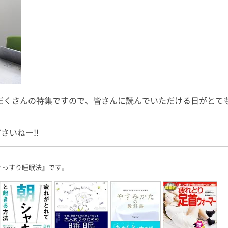
上に本腰を入れ
少しのんびりめに過ごしました。
皆さん、少し
22年の終わりま
長男君にとっては箱根は初！ と
ではないで
す！ 週末の台
いうことで、今回は「箱根といえ
録、執筆、取
[…]
ば！」と […]
物確認、コン
究活
だくさんの特集ですので、皆さんに読んでいただける日がとて
さいねー!!
ぐっすり睡眠法』です。