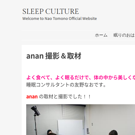
友野なお公式サイト：SLEEP CULT
コンテンツへ移動
ホーム
眠りのおは
anan 撮影＆取材
よく食べて、よく眠るだけで、体の中から美しく
睡眠コンサルタントの友野なおです。
anan
の取材と撮影でした！！
TBS「日曜日の初耳学」出
おし
演のお知らせ
皆さん、こんにち
せ→撮影→取材な
皆さん、こんにちは。 今週日曜
しいプロジェクト
日（28日）のTBS「日曜日の初
ートします！ 大
耳学」に再び出演いたします。 3