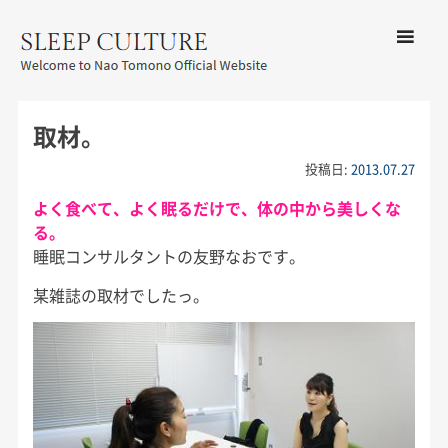
コンテン
ツへ移動
メ
友野なお公式サイト：SLEEP
ニ
CULTURE
取材。
ュ
ー
投稿日:
2013.07.27
よく食べて、よく眠るだけで、体の中から美しくな
る。
睡眠コンサルタントの友野なおです。
某雑誌の取材でしたっ。