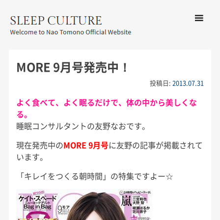
コンテン
ツへ移動
メ
友野なお公式サイト：SLEEP
ニ
CULTURE
MORE 9月号発売中！
ュ
ー
投稿日:
2013.07.31
よく食べて、よく眠るだけで、体の中から美しくな
る。
睡眠コンサルタントの友野なおです。
現在発売中の
MORE 9月号
に友野の記事が掲載されて
います。
「キレイをつくる朝時間」の特集ですよー☆