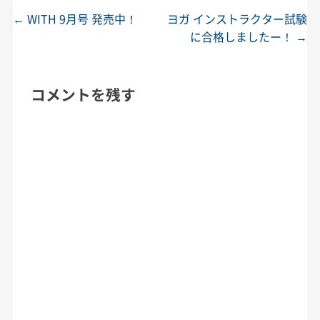
←
WITH 9月号 発売中！
ヨガ インストラクター試験
投稿ナビゲーション
に合格しましたー！
→
コメントを残す