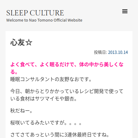
コンテン
ツへ移動
メ
友野なお公式サイト：SLEEP
ニ
CULTURE
心友☆
ュ
ー
投稿日:
2013.10.14
よく食べて、よく眠るだけで、体の中から美しくな
る。
睡眠コンサルタントの友野なおです。
今日、朝からとりかかっているレシピ開発で使って
いる食材はサツマイモや銀杏。
秋だねー。
桜咲いてるみたいですが。。。。
さてさてあっという間に3連休最終日ですね。