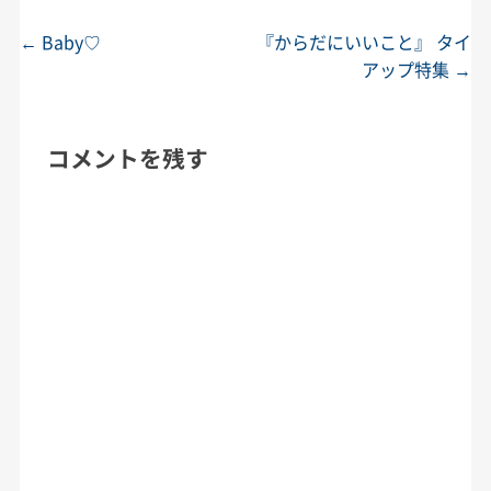
←
Baby♡
『からだにいいこと』 タイ
投稿ナビゲーション
アップ特集
→
コメントを残す