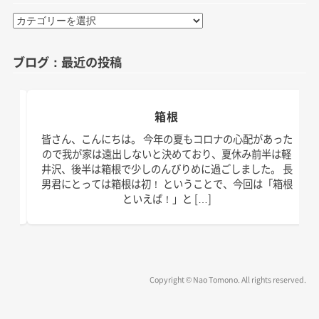
カ
テ
ゴ
ブログ：最近の投稿
リ
ー
箱根
日。
皆さん、こんにちは。 今年の夏もコロナの心配があった
す！
ので我が家は遠出しないと決めており、夏休み前半は軽
、こ
井沢、後半は箱根で少しのんびりめに過ごしました。 長
の台
男君にとっては箱根は初！ ということで、今回は「箱根
といえば！」と […]
Copyright © Nao Tomono. All rights reserved.