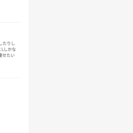
したりし
Lしかな
痩せたい