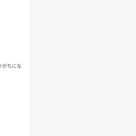
りがちにな
）