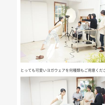
にもこれまで以上に本腰を入れ
少しのんびりめに
が、今回も
て、ここから2022年の終わりま
長男君にとっては
」な睡眠知
で益々全力疾走です！ 週末の台
いうことで、今回
ので、ぜひ
風、みな […]
ば！」と 
友野なおの
とっても可愛いヨガウェアを何種類もご用意くだ