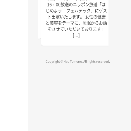
にゲスト出演いたしま
回目の
16：00放送のニッポン放送「は
しければぜひお聴きく
季節に
じめよう！フェムテック」にゲス
放送は以下の通りで
識をお
ト出演いたします。 女性の健康
送 毎週水曜日 15:45
ご覧く
と美容をテーマに、睡眠からお話
～1 […]
をさせていただいております！
[…]
Copyright © Nao Tomono. All rights reserved.