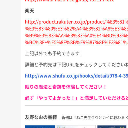
楽天
http://product.rakuten.co.jp/product/
%E3%83%80%E3%82%A4%E3%82%A8%E3%8
%B9%E3%83%AA%E3%83%A0%E4%BD%93%E
%BC%8F+%E5%8F%8B%E9%87%8E%E3%81%AA%E
上記以外でも予約できます！
詳細と予約先は下記URLをチェックしてください
http://www.shufu.co.jp/books/detail/978-4-3
眠りの魔法と奇跡を体験してください！
必ず「やってよかった！」と満足していただける
友野なおの書籍
新刊は『ねこ先生クウとカイに教わる 