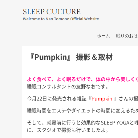
友野なお公式サイト：SLEEP CULT
コンテンツへ移動
ホーム
眠りのおは
『Pumpkin』 撮影＆取材
よく食べて、よく眠るだけで、体の中から美しく
睡眠コンサルタントの友野なおです。
今月22日に発売される雑誌『
Pumpkin
』さんの撮
耳学」出
おしごと
箱
睡眠時間をエステやダイエットの時間に変えるた
せ
皆さん、こんにちは。 打ち合わ
皆さん、こんにち
せ→撮影→取材な1日。 秋には新
もコロナの心配が
そして、就寝前に行うと効果的なSLEEP YOGAと
 今週日曜
しいプロジェクトもいくつかスタ
家は遠出しないと
日曜日の初
に、スタジオで撮影も行いましたよ。
ートします！ 大学院の研究活動
休み前半は軽井沢
ます。 3