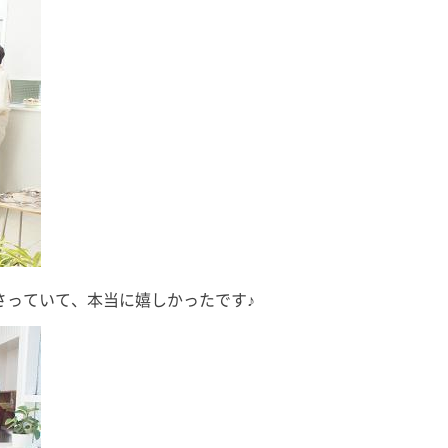
過ごしました。
皆さん、少し眠りやすくなったの
SDGs」
箱根は初！ と
ではないでしょうか？ 撮影、収
す。 よろ
は「箱根といえ
録、執筆、取材、原稿確認、監修
ださい。 
[…]
物確認、コンサルテーション、研
す。 ◉栃木放
究活動に子 […]
さっていて、本当に嬉しかったです♪