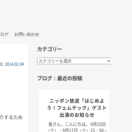
ブログ
お問い合わせ
カテゴリー
カ
日:
2014.02.04
テ
ゴ
ブログ：最近の投稿
リ
ー
組「身近なことか
ニッポン放送「はじめよ
TBS
」出演のお知らせ
う！フェムテック」ゲスト
出演のお知らせ
紹介するため
んにちは。 9月5日
皆さん
月11日（日）放送のラ
日（2
皆さん、こんにちは。 9月10日
「身近なことから
耳学」
（土）・9月17日（土）15：50～