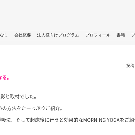
URE
なし
会社概要
法人様向けプログラム
プロフィール
書籍
投稿
なる。
影と取材でした。
根
夏の思い出「アゲハ蝶」と
ラジオ番
めの方法をたーっぷりご紹介。
の日々
らSDGS
は。 今年の夏
あったので我が
呼吸法、そして起床後に行うと効果的なMORNING YOGAをご
皆さん、こんにちは。 暦の上だ
皆さん、こ
決めており、夏
けでなく、肌でも秋をしっかり感
（月）～ 9
、後半は箱根で
じられる日が増えてきました。
ジオ番組