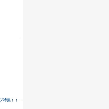
ージ特集！！
→