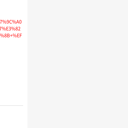
E7%9C%A0
7%E3%82
%8B+%EF