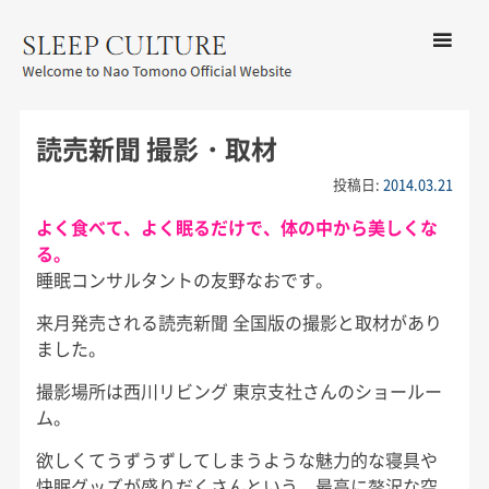
コンテン
ツへ移動
メ
友野なお公式サイト：SLEEP
ニ
CULTURE
読売新聞 撮影・取材
ュ
ー
投稿日:
2014.03.21
よく食べて、よく眠るだけで、体の中から美しくな
る。
睡眠コンサルタントの友野なおです。
来月発売される読売新聞 全国版の撮影と取材があり
ました。
撮影場所は西川リビング 東京支社さんのショールー
ム。
欲しくてうずうずしてしまうような魅力的な寝具や
快眠グッズが盛りだくさんという、最高に贅沢な空