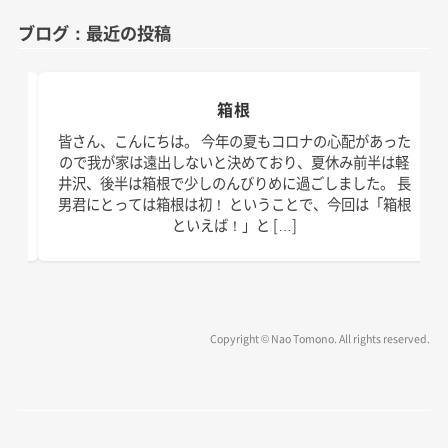
ゴ
ブログ：最近の投稿
リ
ー
箱根
日。
皆さん、こんにちは。 今年の夏もコロナの心配があった
す！
ので我が家は遠出しないと決めており、夏休み前半は軽
、こ
井沢、後半は箱根で少しのんびりめに過ごしました。 長
の台
男君にとっては箱根は初！ ということで、今回は「箱根
といえば！」と […]
Copyright © Nao Tomono. All rights reserved.