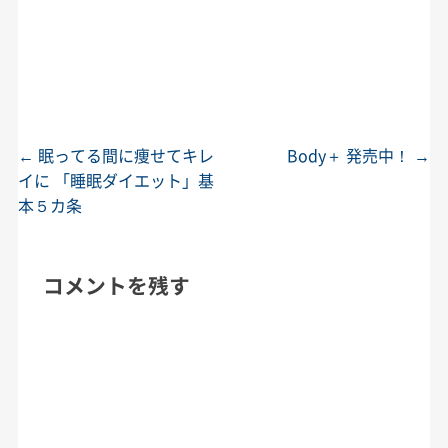
←
眠ってる間に痩せてキレ
Body＋ 発売中！
→
投稿ナビゲーション
イに 「睡眠ダイエット」基
本５カ条
コメントを残す