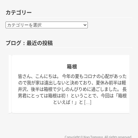
カテゴリー
カ
テ
ゴ
ブログ：最近の投稿
リ
ー
箱根
日。
皆さん、こんにちは。 今年の夏もコロナの心配があった
す！
ので我が家は遠出しないと決めており、夏休み前半は軽
、こ
井沢、後半は箱根で少しのんびりめに過ごしました。 長
の台
男君にとっては箱根は初！ ということで、今回は「箱根
といえば！」と […]
Copyright © Nao Tomono. All rights reserved.