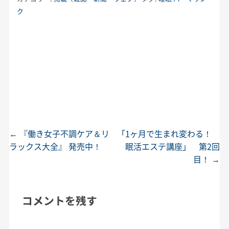
ク
←
『働き女子不調ケア＆リ
「1ヶ月で生まれ変わる！
投稿ナビゲーション
ラックス大全』 発売中！
眠活エステ講座」 第2回
目！
→
コメントを残す