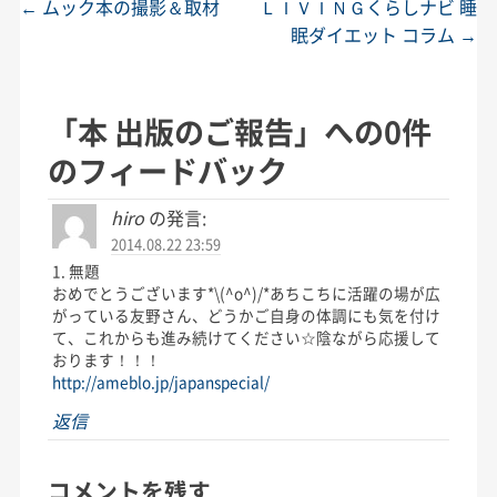
←
ムック本の撮影＆取材
ＬＩＶＩＮＧくらしナビ 睡
投稿ナビゲーション
眠ダイエット コラム
→
「
本 出版のご報告
」への0件
のフィードバック
hiro
の発言:
2014.08.22 23:59
1. 無題
おめでとうございます*\(^o^)/*あちこちに活躍の場が広
がっている友野さん、どうかご自身の体調にも気を付け
て、これからも進み続けてください☆陰ながら応援して
おります！！！
http://ameblo.jp/japanspecial/
返信
コメントを残す