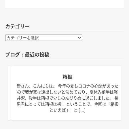
カテゴリー
カ
テ
ゴ
ブログ：最近の投稿
リ
ー
箱根
日。
皆さん、こんにちは。 今年の夏もコロナの心配があった
す！
ので我が家は遠出しないと決めており、夏休み前半は軽
、こ
井沢、後半は箱根で少しのんびりめに過ごしました。 長
の台
男君にとっては箱根は初！ ということで、今回は「箱根
といえば！」と […]