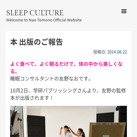
コンテン
ツへ移動
メ
友野なお公式サイト：SLEEP
ニ
CULTURE
本 出版のご報告
ュ
ー
投稿日:
2014.08.22
よく食べて、よく眠るだけで、体の中から美しくな
る。
睡眠コンサルタントの友野なおです。
10月2日、学研パブリッシングさんより、友野の監修
本が出版されます！