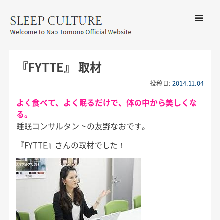
コンテン
ツへ移動
メ
友野なお公式サイト：SLEEP
ニ
CULTURE
『FYTTE』 取材
ュ
ー
投稿日:
2014.11.04
よく食べて、よく眠るだけで、体の中から美しくな
る。
睡眠コンサルタントの友野なおです。
『FYTTE』さんの取材でした！