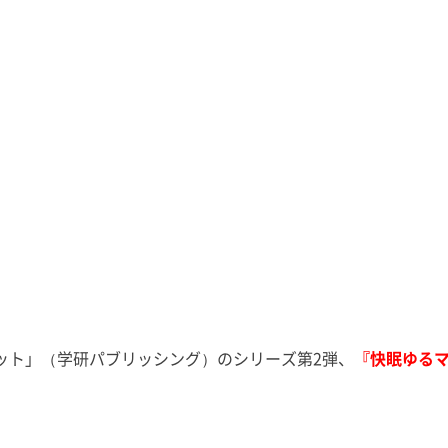
過ごしました。
皆さん、少し眠りやすくなったの
SDGs」
箱根は初！ と
ではないでしょうか？ 撮影、収
す。 よろ
は「箱根といえ
録、執筆、取材、原稿確認、監修
ださい。 
[…]
物確認、コンサルテーション、研
す。 ◉栃木放
究活動に子 […]
ット」（学研パブリッシング）のシリーズ第2弾、
『快眠ゆる