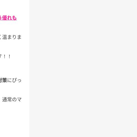
う優れも
く温まりま
す！！
対策
にぴっ
、通常のマ