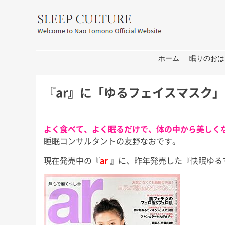
友野なお公式サイト：SLEEP CULT
コンテンツへ移動
ホーム
眠りのおは
『ar』に「ゆるフェイスマスク
よく食べて、よく眠るだけで、体の中から美しく
睡眠コンサルタントの友野なおです。
現在発売中の『
ar
』に、昨年発売した『快眠ゆる
耳学」出
おしごと
箱
せ
皆さん、こんにちは。 打ち合わ
皆さん、こんにち
せ→撮影→取材な1日。 秋には新
もコロナの心配が
 今週日曜
しいプロジェクトもいくつかスタ
家は遠出しないと
日曜日の初
ートします！ 大学院の研究活動
休み前半は軽井沢
ます。 3