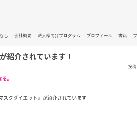
URE
なし
会社概要
法人様向けプログラム
プロフィール
書籍
」が紹介されています！
投稿
なる。
マスクダイエット』が紹介されています！
根
夏の思い出「アゲハ蝶」と
ラジオ番
の日々
らSDGS
は。 今年の夏
あったので我が
皆さん、こんにちは。 暦の上だ
皆さん、こ
決めており、夏
けでなく、肌でも秋をしっかり感
（月）～ 9
、後半は箱根で
じられる日が増えてきました。
ジオ番組