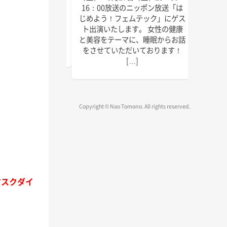
にゲスト出演いたしま
回目の
16：00放送のニッポン放送「は
しければぜひお聴きく
季節に
じめよう！フェムテック」にゲス
放送は以下の通りで
識をお
ト出演いたします。 女性の健康
送 毎週水曜日 15:45
ご覧く
と美容をテーマに、睡眠からお話
～1 […]
をさせていただいております！
[…]
Copyright © Nao Tomono. All rights reserved.
マスクダイ