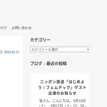
ブログ
お問い合わせ
カテゴリー
カ
日:
2015.01.17
テ
ゴ
ブログ：最近の投稿
リ
ー
組「身近なことか
ニッポン放送「はじめよ
TBS
」出演のお知らせ
う！フェムテック」ゲスト
出演のお知らせ
んにちは。 9月5日
皆さん
月11日（日）放送のラ
日（2
皆さん、こんにちは。 9月10日
「身近なことから
耳学」
（土）・9月17日（土）15：50～