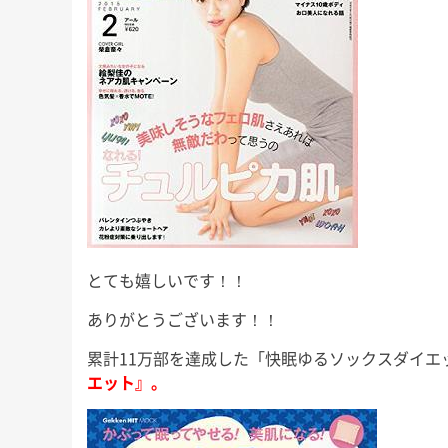
にもこれまで以上に本腰を入れ
少しのんびりめに
が、今回も
て、ここから2022年の終わりま
長男君にとっては
」な睡眠知
で益々全力疾走です！ 週末の台
いうことで、今回
ので、ぜひ
風、みな […]
ば！」と 
友野なおの
とても嬉しいです！！
ありがとうございます！！
累計11万部を達成した「快眠ゆるソックスダイエ
エット』。