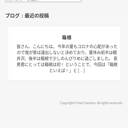
テ
ゴ
ブログ：最近の投稿
リ
ー
箱根
日。
皆さん、こんにちは。 今年の夏もコロナの心配があった
す！
ので我が家は遠出しないと決めており、夏休み前半は軽
、こ
井沢、後半は箱根で少しのんびりめに過ごしました。 長
の台
男君にとっては箱根は初！ ということで、今回は「箱根
といえば！」と […]
Copyright © Nao Tomono. All rights reserved.