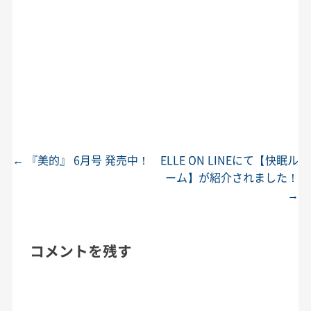
←
『美的』 6月号 発売中！
ELLE ON LINEにて【快眠ル
投稿ナビゲーション
ーム】が紹介されました！
→
コメントを残す