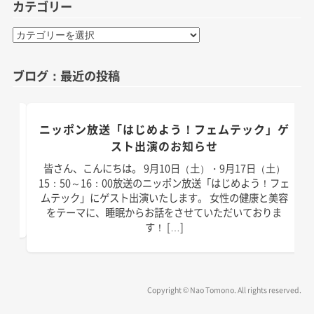
カテゴリー
カ
テ
ゴ
ブログ：最近の投稿
リ
ー
のお
ニッポン放送「はじめよう！フェムテック」ゲ
スト出演のお知らせ
）放
皆さん、こんにちは。 9月10日（土）・9月17日（土）
演い
15：50～16：00放送のニッポン放送「はじめよう！フェ
は以
ムテック」にゲスト出演いたします。 女性の健康と美容
]
をテーマに、睡眠からお話をさせていただいておりま
す！ […]
Copyright © Nao Tomono. All rights reserved.