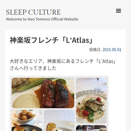
コンテン
ツへ移動
メ
友野なお公式サイト：SLEEP
ニ
CULTURE
神楽坂フレンチ「L’Atlas」
ュ
ー
投稿日:
2015.05.01
大好きなエリア、神楽坂にあるフレンチ「L’Atlas」
さんへ行ってきました