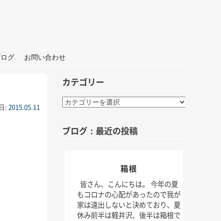
ブログ
お問い合わせ
カテゴリー
カ
日:
2015.05.11
テ
ゴ
ブログ：最近の投稿
リ
ー
おしごと
箱根
夏の
んにちは。 打ち合わ
皆さん、こんにちは。 今年の夏
材な1日。 秋には新
もコロナの心配があったので我が
皆さん
クトもいくつかスタ
家は遠出しないと決めており、夏
けでな
！ 大学院の研究活動
休み前半は軽井沢、後半は箱根で
じられ