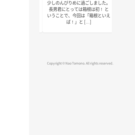
で以上に本腰を入れ
少しのんびりめに過ごしました。
皆さん
2022年の終わりま
長男君にとっては箱根は初！ と
ではな
疾走です！ 週末の台
いうことで、今回は「箱根といえ
録、執
、みな […]
ば！」と […]
物確認
Copyright © Nao Tomono. All rights reserved.