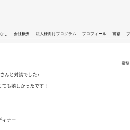
URE
なし
会社概要
法人様向けプログラム
プロフィール
書籍
投稿
芽さんと対談でした♪
とても嬉しかったです！
！
TBS「日曜日の初耳学」出
演のお知らせ
皆さん、こ
せ→撮影→取
皆さん、こんにちは。 今週日曜
ディナー
しいプロジェ
日（28日）のTBS「日曜日の初
ートします
耳学」に再び出演いたします。 3