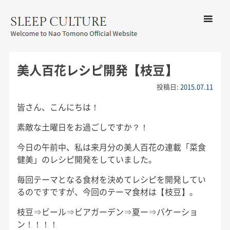
コンテン
ツへ移動
メ
友野なお公式サイト：SLEEP
ニ
CULTURE
美人百花レシピ開発【枝豆】
ュ
ー
投稿日:
2015.07.11
皆さん、こんにちは！
素敵な土曜日をお過ごしですか？！
今日の午前中、私は来月分の美人百花の連載「菜食
健美」のレシピ開発をしていました。
毎回テーマとなる食材を決めてレシピを開発してい
るのですですが、今回のテーマ食材は【枝豆】。
枝豆⇒ビール⇒ビアガーデン⇒夏ー⇒バケーショ
ン！！！！