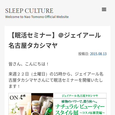
コンテン
ツへ移動
メ
友野なお公式サイト：SLEEP
ニ
CULTURE
【眠活セミナー】＠ジェイアール
ュ
ー
名古屋タカシマヤ
投稿日:
2015.08.13
皆さん、こんにちは！
来週２２日（土曜日）の15時から、ジェイアール名
古屋タカシマヤさんにて眠活セミナーを開催いたし
ます！