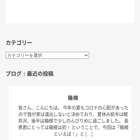
カテゴリー
カ
テ
ゴ
ブログ：最近の投稿
リ
ー
箱根
日。
皆さん、こんにちは。 今年の夏もコロナの心配があった
す！
ので我が家は遠出しないと決めており、夏休み前半は軽
、こ
井沢、後半は箱根で少しのんびりめに過ごしました。 長
の台
男君にとっては箱根は初！ ということで、今回は「箱根
といえば！」と […]