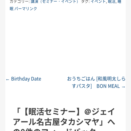
カテゴリー:
講演（セミナー・イベント）
タグ:
イベント
,
眠活
,
睡
眠
パーマリンク
←
Birthday Date
おうちごはん [和風明太しら
投稿ナビゲーション
すパスタ] BON MEAL
→
「
【眠活セミナー】＠ジェイ
アール名古屋タカシマヤ
」へ