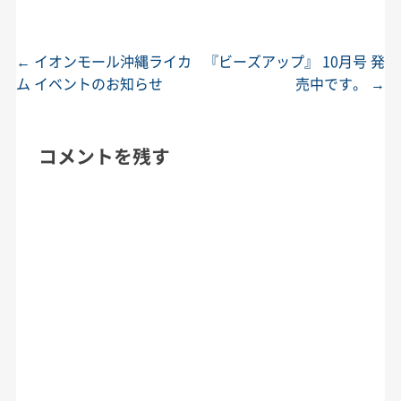
←
イオンモール沖縄ライカ
『ビーズアップ』 10月号 発
投稿ナビゲーション
ム イベントのお知らせ
売中です。
→
コメントを残す