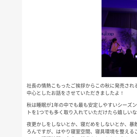
にもこれまで以上に本腰を入れ
少しのんびりめに
が、今回も
て、ここから2022年の終わりま
長男君にとっては
」な睡眠知
で益々全力疾走です！ 週末の台
いうことで、今回
ので、ぜひ
風、みな […]
ば！」と 
友野なおの
社長の情熱こもったご挨拶からこの秋に発売され
中心としたお話をさせていただきましたよ！
秋は睡眠が1年の中でも最も安定しやすいシーズ
トを1つでも多く取り入れていただけたら嬉しい
夜更かしをしないとか、寝だめをしないとか、暴
ろんですが、はやり寝室空間、寝具環境を整える