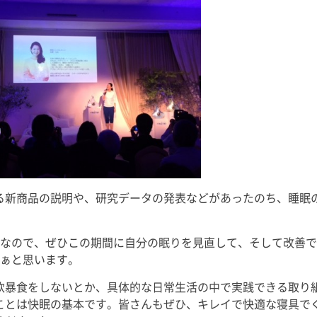
過ごしました。
皆さん、少し眠りやすくなったの
SDGs」
箱根は初！ と
ではないでしょうか？ 撮影、収
す。 よろ
は「箱根といえ
録、執筆、取材、原稿確認、監修
ださい。 
[…]
物確認、コンサルテーション、研
す。 ◉栃木放
究活動に子 […]
る新商品の説明や、研究データの発表などがあったのち、睡眠
ンなので、ぜひこの期間に自分の眠りを見直して、そして改善
なぁと思います。
飲暴食をしないとか、具体的な日常生活の中で実践できる取り
ことは快眠の基本です。皆さんもぜひ、キレイで快適な寝具で