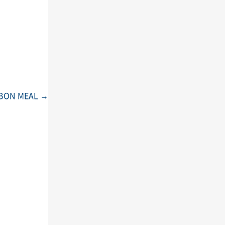
ON MEAL
→