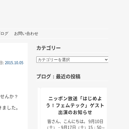
ブログ
お問い合わせ
カテゴリー
カ
日:
2015.10.05
テ
ゴ
ブログ：最近の投稿
リ
ー
ませんか？
組「身近なことか
ニッポン放送「はじめよ
TBS
」出演のお知らせ
う！フェムテック」ゲスト
きました。
出演のお知らせ
んにちは。 9月5日
皆さん
月11日（日）放送のラ
日（2
皆さん、こんにちは。 9月10日
「身近なことから
耳学」
（土）・9月17日（土）15：50～