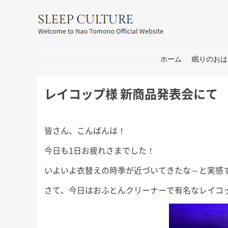
友野なお公式サイト：SLEEP CULT
コンテンツへ移動
ホーム
眠りのおは
レイコップ様 新商品発表会にて
皆さん、こんばんは！
今日も1日お疲れさまでした！
いよいよ衣替えの時季が近づいてきたな～と実感
耳学」出
おしごと
箱
せ
さて、今日はおふとんクリーナーで有名なレイコ
皆さん、こんにちは。 打ち合わ
皆さん、こんにち
せ→撮影→取材な1日。 秋には新
もコロナの心配が
 今週日曜
しいプロジェクトもいくつかスタ
家は遠出しないと
日曜日の初
ートします！ 大学院の研究活動
休み前半は軽井沢
ます。 3