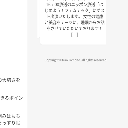
にゲスト出演いたしま
回目の
16：00放送のニッポン放送「は
しければぜひお聴きく
季節に
じめよう！フェムテック」にゲス
放送は以下の通りで
識をお
ト出演いたします。 女性の健康
送 毎週水曜日 15:45
ご覧く
と美容をテーマに、睡眠からお話
～1 […]
をさせていただいております！
[…]
Copyright © Nao Tomono. All rights reserved.
の大切さを
できるポイン
組みはもち
ぐっすり眠