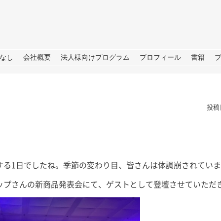
URE
なし
会社概要
法人様向けプログラム
プロフィール
書籍
投稿
する1日でしたね。季節の変わり目、皆さんは体調崩されてい
根
夏の思い出「アゲハ蝶」と
ラジオ番
の日々
らSDGS
ップさんの新商品発表会にて、ゲストとして登壇させていただ
は。 今年の夏
あったので我が
皆さん、こんにちは。 暦の上だ
皆さん、こ
決めており、夏
けでなく、肌でも秋をしっかり感
（月）～ 9
、後半は箱根で
じられる日が増えてきました。
ジオ番組