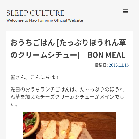
コンテン
ツへ移動
メ
友野なお公式サイト：SLEEP
ニ
CULTURE
おうちごはん [たっぷりほうれん草
ュ
ー
のクリームシチュー] BON MEAL
投稿日:
2015.11.16
皆さん、こんにちは！
先日のおうちランチごはんは、た～っぷりのほうれ
ん草を加えたチーズクリームシチューがメインでし
た。