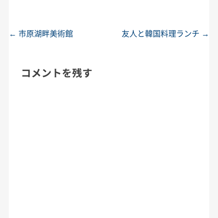
←
市原湖畔美術館
友人と韓国料理ランチ
→
投稿ナビゲーション
コメントを残す