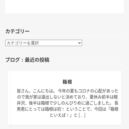
カテゴリー
カ
テ
ゴ
ブログ：最近の投稿
リ
ー
箱根
日。
皆さん、こんにちは。 今年の夏もコロナの心配があった
す！
ので我が家は遠出しないと決めており、夏休み前半は軽
、こ
井沢、後半は箱根で少しのんびりめに過ごしました。 長
の台
男君にとっては箱根は初！ ということで、今回は「箱根
といえば！」と […]