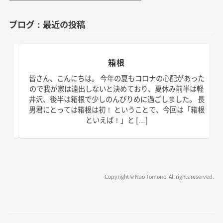
テ
ゴ
ブログ：最近の投稿
リ
ー
箱根
日。
皆さん、こんにちは。 今年の夏もコロナの心配があった
す！
ので我が家は遠出しないと決めており、夏休み前半は軽
、こ
井沢、後半は箱根で少しのんびりめに過ごしました。 長
の台
男君にとっては箱根は初！ ということで、今回は「箱根
といえば！」と […]
Copyright © Nao Tomono. All rights reserved.